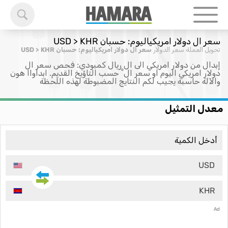
سعر ال دولار امريكياليوم: حسبان USD > KHR
تحويل العملة
سعر الدولار
سعر ال دولار امريكياليوم: حسبان USD > KHR
إبدال من دولار امريكي الى ال ريال كمبودي: فحص سعر ال
دولار امريكي اليوم او سعر ال ْ حسب التاؤيخ القديم. ابداواا هون
والآلة حاسبة يجيب لكم النتايج المضبوطة لهذه اللحظة
معدل التمثيل
USD
KHR
Ad