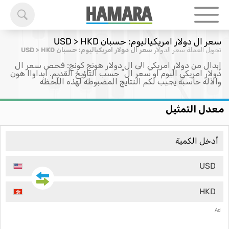
سعر ال دولار امريكياليوم: حسبان USD > HKD
تحويل العملة
سعر الدولار
سعر ال دولار امريكياليوم: حسبان USD > HKD
إبدال من دولار امريكي الى ال دولار هونج كونج: فحص سعر ال
دولار امريكي اليوم او سعر ال ْ حسب التاؤيخ القديم. ابداواا هون
والآلة حاسبة يجيب لكم النتايج المضبوطة لهذه اللحظة
معدل التمثيل
USD
HKD
Ad