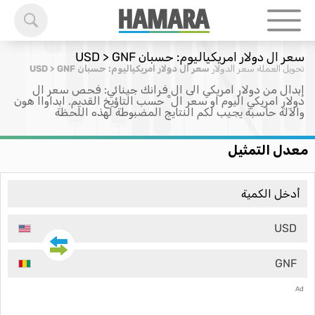
سعر ال دولار امريكياليوم: حسبان USD > GNF
تحويل العملة
سعر الدولار
سعر ال دولار امريكياليوم: حسبان USD > GNF
إبدال من دولار امريكي الى ال فرانك جينائي: فحص سعر ال
دولار امريكي اليوم او سعر ال ْ حسب التاؤيخ القديم. ابداواا هون
والآلة حاسبة يجيب لكم النتايج المضبوطة لهذه اللحظة
معدل التمثيل
USD
GNF
Ad