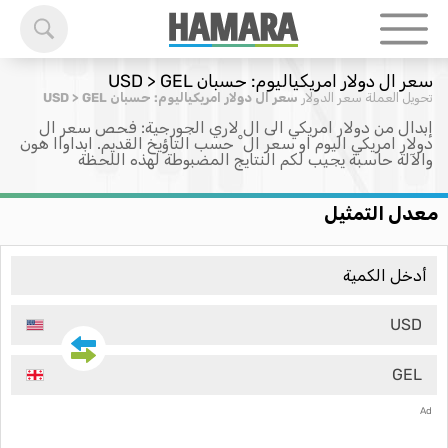
سعر ال دولار امريكياليوم: حسبان USD > GEL
تحويل العملة
سعر الدولار
سعر ال دولار امريكياليوم: حسبان USD > GEL
إبدال من دولار امريكي الى ال لاري الجورجية: فحص سعر ال
دولار امريكي اليوم او سعر ال ْ حسب التاؤيخ القديم. ابداواا هون
والآلة حاسبة يجيب لكم النتايج المضبوطة لهذه اللحظة
معدل التمثيل
USD
GEL
Ad