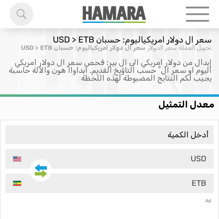
سعر ال دولار امريكياليوم: حسبان USD > ETB
تحويل العملة
سعر الدولار
سعر ال دولار امريكياليوم: حسبان USD > ETB
إبدال من دولار امريكي الى ال بير: فحص سعر ال دولار امريكي
اليوم او سعر ال ْ حسب التاؤيخ القديم. ابداواا هون والآلة حاسبة
يجيب لكم النتايج المضبوطة لهذه اللحظة
معدل التمثيل
USD
ETB
Ad