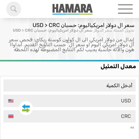
سعر ال دولار امريكياليوم: حسبان USD > CRC
تحويل العملة
سعر الدولار
سعر ال دولار امريكياليوم: حسبان USD > CRC
إبدال من دولار امريكي الى ال كولون كوستة ريكاي: فحص سعر
ال دولار امريكي اليوم او سعر ال ْ حسب التاؤيخ القديم. ابداواا
هون والآلة حاسبة يجيب لكم النتايج المضبوطة لهذه اللحظة
معدل التمثيل
USD
CRC
Ad