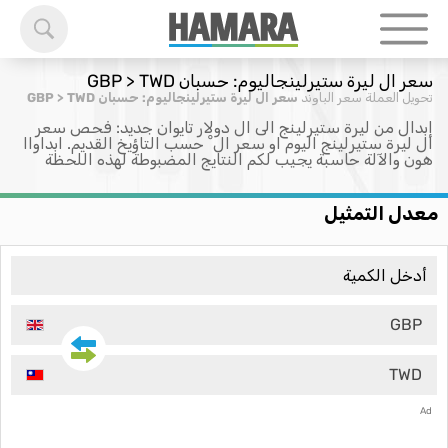
سعر ال ليرة ستيرلينجاليوم: حسبان GBP > TWD
تحويل العملة
سعر الباوند
سعر ال ليرة ستيرلينجاليوم: حسبان GBP > TWD
إبدال من ليرة ستيرلينج الى ال دولار تايوان جديد: فحص سعر
ال ليرة ستيرلينج اليوم او سعر ال ْ حسب التاؤيخ القديم. ابداواا
هون والآلة حاسبة يجيب لكم النتايج المضبوطة لهذه اللحظة
معدل التمثيل
GBP
TWD
Ad