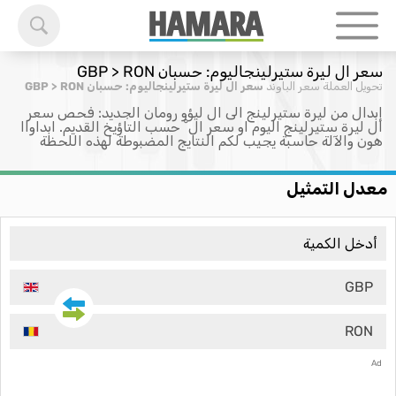
سعر ال ليرة ستيرلينجاليوم: حسبان GBP > RON
تحويل العملة
سعر الباوند
سعر ال ليرة ستيرلينجاليوم: حسبان GBP > RON
إبدال من ليرة ستيرلينج الى ال ليؤو رومان الجديد: فحص سعر
ال ليرة ستيرلينج اليوم او سعر ال ْ حسب التاؤيخ القديم. ابداواا
هون والآلة حاسبة يجيب لكم النتايج المضبوطة لهذه اللحظة
معدل التمثيل
GBP
RON
Ad