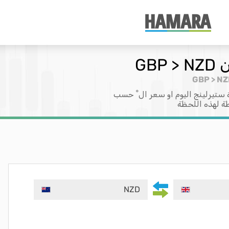
GB
ة ستيرلينج اليوم او سعر ال ْ حسب
طة لهذه اللحظة
NZD