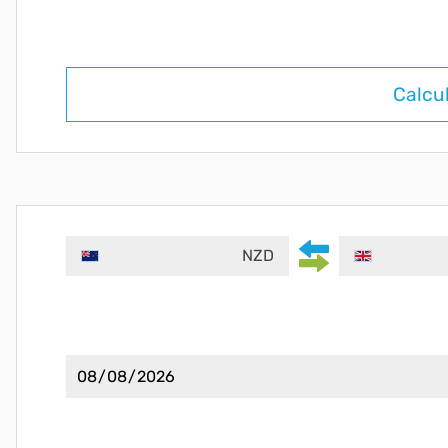
Calcu
NZD