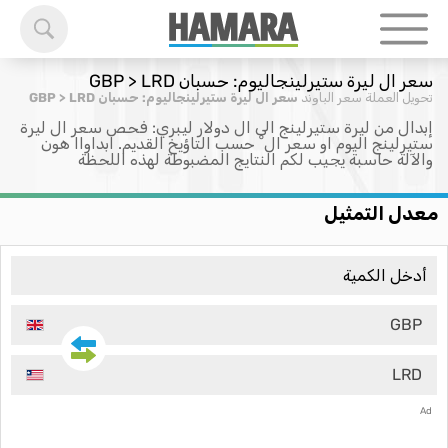
سعر ال ليرة ستيرلينجاليوم: حسبان GBP > LRD
تحويل العملة
سعر الباوند
سعر ال ليرة ستيرلينجاليوم: حسبان GBP > LRD
إبدال من ليرة ستيرلينج الى ال دولار ليبري: فحص سعر ال ليرة
ستيرلينج اليوم او سعر ال ْ حسب التاؤيخ القديم. ابداواا هون
والآلة حاسبة يجيب لكم النتايج المضبوطة لهذه اللحظة
معدل التمثيل
GBP
LRD
Ad