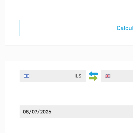
Calcu
ILS