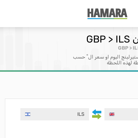
GB
يرلينج اليوم او سعر ال ْ حسب
طة لهذه اللحظة
ILS