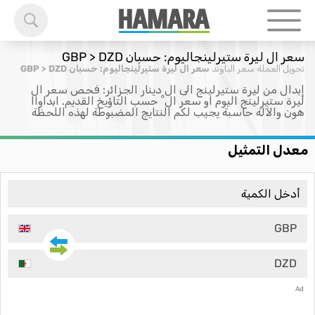
سعر ال ليرة ستيرلينجاليوم: حسبان GBP > DZD
تحويل العملة
سعر الباوند
سعر ال ليرة ستيرلينجاليوم: حسبان GBP > DZD
إبدال من ليرة ستيرلينج الى ال دينار الجزائر: فحص سعر ال
ليرة ستيرلينج اليوم او سعر ال ْ حسب التاؤيخ القديم. ابداواا
هون والآلة حاسبة يجيب لكم النتايج المضبوطة لهذه اللحظة
معدل التمثيل
GBP
DZD
Ad