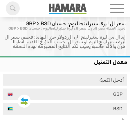
سعر ال ليرة ستيرلينجاليوم: حسبان GBP > BSD
تحويل العملة
سعر الباوند
سعر ال ليرة ستيرلينجاليوم: حسبان GBP > BSD
إبدال من ليرة ستيرلينج الى ال دولار جزر البهاما: فحص سعر ال
ليرة ستيرلينج اليوم او سعر ال ْ حسب التاؤيخ القديم. ابداواا
هون والآلة حاسبة يجيب لكم النتايج المضبوطة لهذه اللحظة
معدل التمثيل
GBP
BSD
Ad