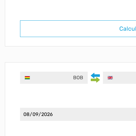
Calcu
BOB