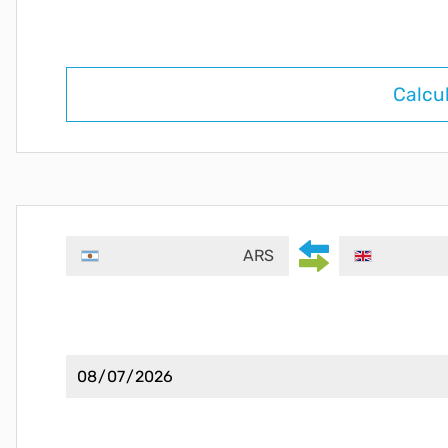
Calcu
ARS