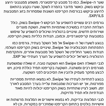
שער ה-Swipe, כמו כל מטבע קריפטוגרפי, מושפע ממנגנוני היצע
וביקוש בשוק. כאשר מדובר בהמרה לשקל, שערו נקבע בהתאם
להיצע וביקוש בבורסות הקריפטו השונות שמסחרות בזוג המטבעות
SXP/ILS.
גורמים רבים עשויים להשפיע על הביקוש ל-Swipe בשוק, כולל
הצלחת החברה במשיכת שותפויות חדשות, השקת מוצרים
ושירותים חדשים, שינויים ברגולציה שיכולים להשפיע על שימוש
במטבעות קריפטוגרפיים, וכמובן, תנודות כלליות בשוק הקריפטו.
בנוגע לשערו של ה-Swipe אל מול השקל בעתיד, גורמים כמו
התפתחות הטכנולוגיה של Swipe, שינויים בשוק הקריפטו העולמי,
תנודות בשער החליפין של השקל מול מטבעות אחרים, והתקדמות
הרגולציה בישראל יכולים להשפיע על הערך העתידי של SXP.
לגבי השאלה האם Swipe הוא השקעה טובה, זו שאלה שמושפעת
מגורמים רבים ומשתנה. השקעה בקריפטו תמיד כוללת סיכון, ויש
לבצע מחקר מעמיק ולהבין את הסיכונים לפני השקעה.
בנוגע לתחזיות לעתידו של Swipe, לא נמצאו תחזיות מספריות
מפורטות, אך יש הערכות שמנבאות עלייה בערך המטבע לאורך
זמן. חשוב לציין שתחזיות בשוק הקריפטו יכולות להיות מאוד
תנודתיות ולא תמיד מדויקות.
לגבי המלצות ובדיקות, לא נמצאו אישורים או המלצות מרשתות או
אישיויות בולטים בתחום הקריפטו שמוזכרים במקורות, וכן לא