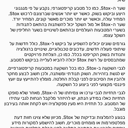
שער ה-Stox, כמו כל מטבע קריפטוגרפי, נקבע על פי מנגנוני
היצע וביקוש בשוק. כאשר יש יותר אנשים שברצונם לרכוש Stox,
המחיר עולה, וכאשר יש יותר מוכרים מאשר קונים, המחיר יורד.
שער ה-Stox אל מול השקל יכול להשתנות בהתאם לתנודות
בשערי המטבעות העולמיים ובהתאם לשינויים בשער החליפין של
השקל עצמו.
גורמים שונים יכולים להשפיע על ביקוש ל-Stox, כולל חדשות על
שיתופי פעולה חדשים, עדכונים טכנולוגיים, שינויים ברגולציה
ותנודות בשוק הקריפטו בכלל. כמו כן, הצלחת פרויקטים
שמתבססים על רשת Stox יכולה להביא לעלייה בביקוש למטבע.
לגבי השקעה ב-Stox, כמו בכל השקעה במטבעות קריפטוגרפיים,
יש לגשת בזהירות. השוק תנודתי ומשתנה, ולכן חשוב לבצע מחקר
ולהבין את הסיכונים לפני קבלת החלטה. מומלץ להתייעץ עם יועץ
פיננסי מקצועי לפני ביצוע כל השקעה.
לגבי תחזיות לגבי ערכו או צמיחתו של ה-Stox, מאחר שלא סופקו
תחזיות כאלו במידע הנתון, יש להיזהר מלקבל הנחות לגבי עתידו
של המטבע. כל תחזית היא מעין ספקולציה ויש לקחת אותה בעירבון
מוגבל.
בנוגע להמלצות ובדיקות של Stox, מכיוון שלא צוינו חוות דעת
מפלטפורמות או מומחים מוכרים, חשוב להישמע למקורות מידע