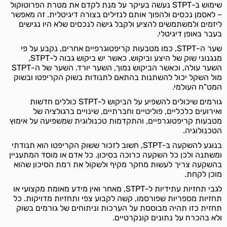
שימוש ב-STPT נעשה בעיקר על מנת לקדם את מטרת הפרוטוקול
– לאסמן נכסים ולהפוך אותם לנזילים בצורה דיגיטלית. זה מאפשר
ליזמים ולמשתמשים להציע ולקבל גישה לנכסים שלא היו נגישים
בעבר באופן דיגיטלי.
שער ה-STPT, כמו מטבעות קריפטוגרפיים אחרים, נקבע על פי
מנגנוני שוק של היצע וביקוש. כאשר יש ביקוש גבוה ל-STPT,
השער עולה, וכאשר הביקוש נמוך, השער יורד. השער של ה-STPT
מול השקל יכול להשתנות בהתאם לתנודות בשוק הקריפטו ובשוק
המט"ח העולמי.
גורמים שיכולים להשפיע על הביקוש ל-STPT כוללים חדשות
ואירועים כלכליים, פוליטיים וחברתיים, שינויים ברגולציה של
מטבעות קריפטוגרפיים, והתקדמות טכנולוגית שמשפיעה על אימוץ
הטכנולוגיה.
בנוגע להשקעה ב-STPT, חשוב לזכור ששוק הקריפטו הוא תנודתי
ומשתנה ולכן כל השקעה כרוכה בסיכון. כל אדם או מוסד המתעניין
בהשקעה צריך לעשות מחקר מקיף ולשקול את רמת הסיכון שהוא
מוכן לקחת.
לגבי תחזיות עתידיות ל-STPT, מאחר ואין מידע מאומת מקצועי או
תחזיות מספריות שפורסמו, קשה לקבוע צפי ותחזיות מדויקות. כל
תחזית כזו תהיה מבוססת על הערכות וניתוחים של גורמים בשוק
ולא בהכרח על נתונים קונקרטיים.