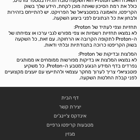
השאלה האם Proton הוא השקעה טובה תלויה במספר גורמים,
כולל את רמת הסיכון שאתה מוכן לקחת, הידע שלך בשוק
הקריפטו, והאמונה בפוטנציאל של הפרויקט. יש להתייחס בזהירות
ולבחון את כל הנתונים לפני ביצוע השקעה.
תחזיות וצפי לעתיד של Proton:
לא נמצאו תחזיות רשמיות או צפי מפורש לגבי ערכו או צמיחתו של
ה-Proton לתקופה הקרובה או הרחוקה. עם זאת, כל השקעה
בשוק הקריפטו כרוכה בתנודתיות ובלתי ודאות.
המלצות ובדיקות של Proton:
לא נמצאו המלצות או בדיקות מפורשות ממומחים או ממותגים
נפרדים בדף המידע הנוגע למטבע ה-Proton. כל משקיע
פוטנציאלי צריך לערוך מחקר עצמאי ולהתייעץ עם יועצים מקצועיים
לפני קבלת החלטות השקעה.
דף הבית
יצירת קשר
אינדקס צ'יינג'ים
מטבעות קריפטו גרפיים
מגזין