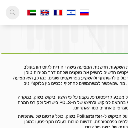
 פלטפורמת השקעות חדשנית המציעה גישה ייחודית לגיוס הון בעולם
קטים חדשים להשיק את טוקנים שלהם דרך מכירות טוקן
ולים להשתתף ולהשקיע בפרויקטים שונים. כמו כן, היא מציעה
ים, מה שמאפשר למשתמשים להחליף נכסים בין בלוקצ'יינים
Polkastart, כמו כל מטבע קריפטוגרפי, נקבע על פי היצע וביקוש בשוק. במקרה
של המרה לשקל, השער נקבע בהתאם לביקוש ולהיצע של ה-POLS בישראל ולקורס המרה
גרפיים אחרים כמו האתריום.
גורמים שונים יכולים להשפיע על הביקוש ל-Polkastarter בשוק, כולל פרסום של שותפויות
חים בפלטפורמה, חדשות טובות בעולם הקריפטו, וכמובן
לוגיה של רשת פולקדוט.