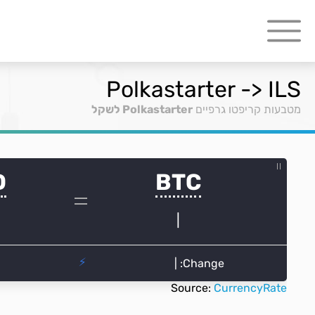
Polkastarter -> ILS
מטבעות קריפטו גרפיים
Polkastarter לשקל
Source:
CurrencyRate