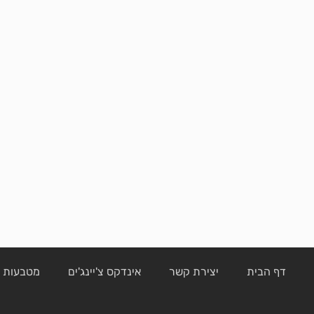
דף הבית
יצירת קשר
אינדקס צ'יינג'ים
מטבעות ק