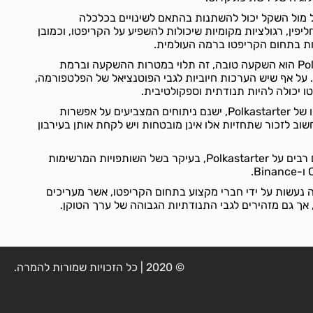
 של ה-Polkastarter אל מול השקל יכול להשתנות בהתאם לשינויים בכלכלה
פין, רגולציות מקומיות שיכולות להשפיע על הקריפטו, וכמובן
ות בתחום הקריפטו ברמה העולמית.
לגבי השאלה האם Polkastarter הוא השקעה טובה, זה תלוי במטרות ההשקעה וברמת
 על אף שיש הערכות חיוביות לגבי הפוטנציאל של הפלטפורמה,
 יכולה להיות תנודתית וספקולטיבית.
לגבי תחזיות לערכו או צמיחתו של Polkastarter, ישנם ניתוחים המצביעים על אפשרות
עד שנת 2030, אך חשוב לזכור שתחזיות אלו אינן מובטחות ויש לקחת אותן בעירבון
בקרב הקהילה ישנם ממליצים רבים על Polkastarter, בעיקר בשל השותפויות המרשימות
 נעשות על ידי חברי מקצוע בתחום הקריפטו, אשר מעריכים
אך גם מזהירים לגבי התנודתיות הגבוהה של ערך הטוקן.
© 2020 | כל הזכויות שמורות להמרה.