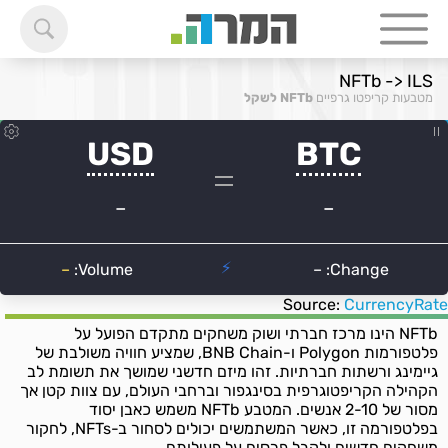
NFTb -> ILS
מטבעות קריפטו גרפיים
NFTb לשקל
Source:
CurrencyRate
NFTb הינו מרכז חברתי ושוק משחקים מתקדם הפועל על
פלטפורמות Polygon ו-BNB Chain, שמציע חוויה משולבת של
גיימינג ורשתות חברתיות. זהו מיזם חדשני שמושך את תשומת לב
הקהילה הקריפטוגרפית בסינגפור וברחבי העולם, עם צוות קטן אך
מסור של 2-10 אנשים. המטבע NFTb משמש כאבן יסוד
בפלטפורמה זו, כאשר המשתמשים יכולים לסחור ב-NFTs, לחקור
משחקים חדשים ולקבל פרסים על פעילותם.