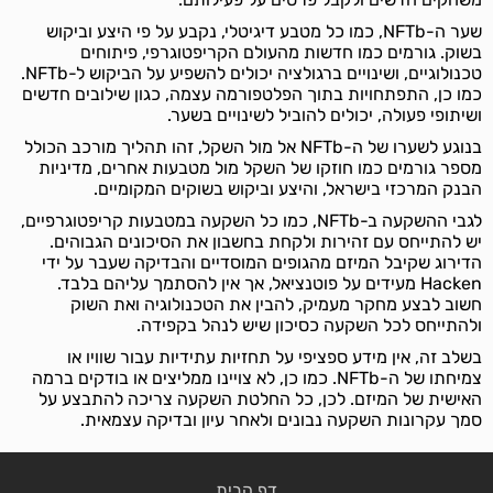
שער ה-NFTb, כמו כל מטבע דיגיטלי, נקבע על פי היצע וביקוש
בשוק. גורמים כמו חדשות מהעולם הקריפטוגרפי, פיתוחים
טכנולוגיים, ושינויים ברגולציה יכולים להשפיע על הביקוש ל-NFTb.
כמו כן, התפתחויות בתוך הפלטפורמה עצמה, כגון שילובים חדשים
ושיתופי פעולה, יכולים להוביל לשינויים בשער.
בנוגע לשערו של ה-NFTb אל מול השקל, זהו תהליך מורכב הכולל
מספר גורמים כמו חוזקו של השקל מול מטבעות אחרים, מדיניות
הבנק המרכזי בישראל, והיצע וביקוש בשוקים המקומיים.
לגבי ההשקעה ב-NFTb, כמו כל השקעה במטבעות קריפטוגרפיים,
יש להתייחס עם זהירות ולקחת בחשבון את הסיכונים הגבוהים.
הדירוג שקיבל המיזם מהגופים המוסדיים והבדיקה שעבר על ידי
Hacken מעידים על פוטנציאל, אך אין להסתמך עליהם בלבד.
חשוב לבצע מחקר מעמיק, להבין את הטכנולוגיה ואת השוק
ולהתייחס לכל השקעה כסיכון שיש לנהל בקפידה.
בשלב זה, אין מידע ספציפי על תחזיות עתידיות עבור שוויו או
צמיחתו של ה-NFTb. כמו כן, לא צויינו ממליצים או בודקים ברמה
האישית של המיזם. לכן, כל החלטת השקעה צריכה להתבצע על
סמך עקרונות השקעה נבונים ולאחר עיון ובדיקה עצמאית.
דף הבית