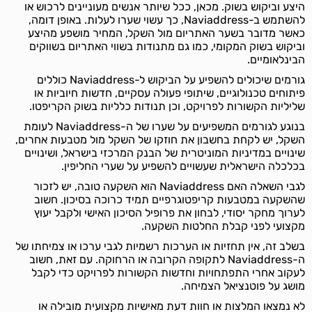
היצע וביקוש בשוק. מכאן, ככל שיותר אנשים מעוניינים לרכוש או
להשתמש ב-Naviaddress, כך עשוי שערו לעלות. באופן דומה,
כאשר מדובר בשער האתריום מול השקל, המחיר מושפע מהיצע
וביקוש בשוק המקומי, כמו גם מתנודות בשווי האתריום בשווקים
הבינלאומיים.
גורמים שיכולים להשפיע על הביקוש ל-Naviaddress כוללים
פיתוחים טכנולוגיים, שיתופי פעולה עסקיים, חדשות חיוביות או
שליליות הקשורות לפרויקט, וכן תנודות כלליות בשוק הקריפטו.
בנוגע לגורמים המשפיעים על שערו של ה-Naviaddress לעומת
השקל, יש לקחת בחשבון את חוזקו של השקל מול מטבעות אחרים,
שינויים במדיניות המוניטרית של הבנק המרכזי בישראל, ושינויים
בכלכלה הישראלית שעשויים להשפיע על שערי החליפין.
לגבי השאלה האם Naviaddress הוא השקעה טובה, יש לזכור
שהשקעה במטבעות קריפטוגרפיים תמיד כרוכה בסיכון. חשוב
לערוך מחקר יסודי, לבחון את פרופיל הסיכון האישי ולקבל יעוץ
מקצועי לפני קבלת החלטות השקעה.
בשלב זה, אין תחזיות או הערכות רשמיות לגבי ערכו או צמיחתו של
ה-Naviaddress לתקופה הקרובה או הרחוקה. עם זאת, חשוב
לעקוב אחרי התפתחויות וחדשות הקשורות לפרויקט כדי לקבל
מושג על פוטנציאל הצמיחה.
לא נמצאו המלצות או חוות דעת מאישיות מקצועית מובילה או