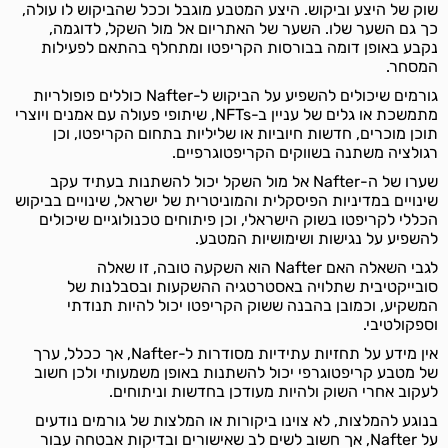
שוק של היצע וביקוש. היצע המטבע מוגבל וככל שהביקוש לו עולה,
כך גם השער שלו. השער של האתריום אל מול השקל, לדוגמה,
נקבע באופן דומה בבורסות הקריפטו ומתחלף בהתאם לפעילות
המסחר.
גורמים שיכולים להשפיע על הביקוש ל-Nafter כוללים פופולריות
מתמשכת או גלים של עניין ב-NFTs, שיתופי פעולה עם אמנים ויוצרי
תוכן מוכרים, חדשות חיוביות או שליליות בתחום הקריפטו, וכן
רגולציה משתנה בשווקים הקריפטוגרפיים.
שערו של ה-Nafter אל מול השקל יכול להשתנות בעתיד עקב
שינויים במדיניות הפיסקלית והמוניטרית של ישראל, שינויים בביקוש
הכללי לקריפטו בשוק הישראלי, וכן פיתוחים טכנולוגיים שיכולים
להשפיע על נגישות ושימושיות המטבע.
לגבי השאלה האם Nafter הוא השקעה טובה, זו שאלה
סובייקטיבית שתלויה באסטרטגיה ההשקעות ובסבלנות של
המשקיע, וכמובן בהבנה ששוק הקריפטו יכול להיות תנודתי
וספקולטיבי.
אין מידע על תחזיות עתידיות מסודרות ל-Nafter, אך ככלל, ערך
של מטבע קריפטוגרפי יכול להשתנות באופן משמעותי ולכן חשוב
לעקוב אחרי השוק ולהיות מעודכן בחדשות וניתוחים.
בנוגע להמלצות, לא צוינו ביקורות או המלצות של גורמים נודעים
על Nafter, אך חשוב לשים לב שאישורים ובדיקות אבטחה עבור