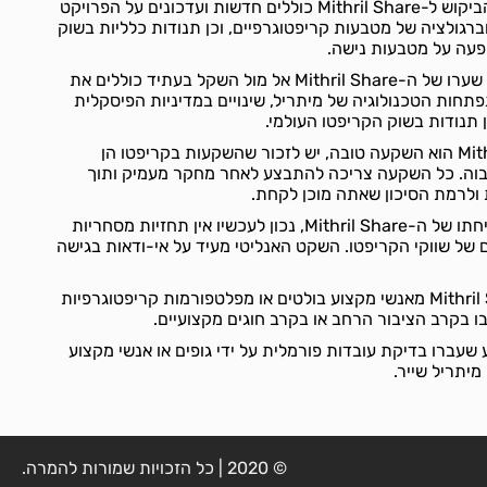
גורמים שיכולים להשפיע על הביקוש ל-Mithril Share כוללים חדשות ועדכונים על הפרויקט
וברגולציה של מטבעות קריפטוגרפיים, וכן תנודות כלליות בשוק
פעה על מטבעות נישה.
הגורמים שיכולים להשפיע על שערו של ה-Mithril Share אל מול השקל בעתיד כוללים את
חות הטכנולוגיה של מיתריל, שינויים במדיניות הפיסקלית
 תנודות בשוק הקריפטו העולמי.
לגבי השאלה האם Mithril Share הוא השקעה טובה, יש לזכור שהשקעות בקריפטו הן
 גבוה. כל השקעה צריכה להתבצע לאחר מחקר מעמיק ותוך
ולרמת הסיכון שאתה מוכן לקחת.
לגבי תחזיות לגבי ערכו או צמיחתו של ה-Mithril Share, נכון לעכשיו אין תחזיות מסחריות
של שווקי הקריפטו. השקט האנליטי מעיד על אי-ודאות בגישה
לא נמצאה המלצה על Mithril Share מאנשי מקצוע בולטים או מפלטפורמות קריפטוגרפיות
בו בקרב הציבור הרחב או בקרב חוגים מקצועיים.
 שעברו בדיקת עובדות פורמלית על ידי גופים או אנשי מקצוע
מיתריל שייר.
© 2020 | כל הזכויות שמורות להמרה.