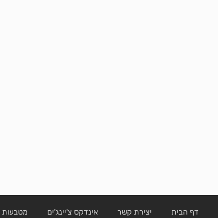
דף הבית
יצירת קשר
אינדקס צ'יינג'ים
מטבעות ק