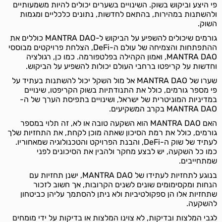
פי היצע וביקוש בשוק. השינויים בשערים יכולים להיות משמעותיים
ולהשתנות במהירות, בהתאם לחדשות, נתונים כלכליים ומגמות
השוק.
גורמים שיכולים להשפיע על הביקוש ל-MANTRA DAO כוללים את
ההתפתחות והצמיחה של עולם ה-DeFi, הצלחת פרויקטים מבוססי
MANTRA DAO, ואמון הקהילה בפלטפורמה. כמו כן, רגולציה
וחדשות על קריפטו ברחבי העולם יכולות להשפיע על הביקוש.
שערו של MANTRA DAO אל מול השקל יכול להשתנות בעתיד על
פי מספר גורמים, כולל את התנודתיות בשוק הקריפטו, שינויים
במדיניות המוניטרית של ישראל, ושינויים בתפיסת הערך של ה-
MANTRA DAO בקרב המשקיעים.
האם MANTRA DAO הוא השקעה טובה או לא, זה תלוי במספר
גורמים, כולל את רמת הסיכון שאתה מוכן לקחת, את התחזיות שלך
לעתיד של שוק ה-DeFi, והבנת הפרויקט והטכנולוגיה שמאחוריו.
כמו כל השקעה, יש לבצע מחקר ולהבין את הסיכונים לפני
שמתחייבים.
בנוגע לתחזיות לעתידו של MANTRA DAO, ישנן תחזיות עם
הנחות ומקסימומים שונים לשנים הקרובות, אך חשוב לזכור
שתחזיות אלו הן ספקולטיביות ולא ניתן להסתמך עליהן כביטחון
להשקעה.
לגבי המלצות ובדיקות, לא צוינו המלצות או בדיקות על ידי מומחים