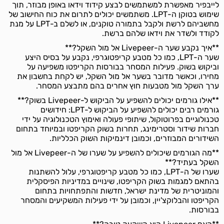
לייבפיר מאפשרת למשתמשים לבצע קידוד וידאו באופן מבוזר, תוך
שימוש בטוקן ה-LPT. משתמשים יכולים לתרום את כוח החישוב של
מחשביהם לרשת ולקבל בתמורה טוקנים, או לשלם ב-LPT על מנת
לקודד ולשדר את וידאו שלהם ברשת.
**איך נקבע שער ה-Livepeer אל מול השקל?**
שער ה-LPT, כמו כל מטבע קריפטוגרפי, נקבע על בסיס היצע
וביקוש בשוק. פעילות המסחר בבורסות הקריפטו משפיעה על
מחירו, וכאשר מדובר בשער אל מול השקל, יש לקחת בחשבון את
ערך השקל מול מטבעות חוץ אחרים בהם מתבצע המסחר.
**אילו גורמים יכולים להשפיע על הביקוש ל-Livepeer בשוק?**
גורמים רבים יכולים להשפיע על הביקוש ל-LPT: חידושים
טכנולוגיים בפרוטוקול, שיתופי פעולה ואימוץ הטכנולוגיה על ידי
חברות שידור וסטרימינג, תחרות בשוק הקריפטו ובמיוחד בתחום
השידורים המבוזרים, וכמובן דינמיקות השוק הכלליות.
**מה הגורמים שיכולים להשפיע על שערו של ה-Livepeer אל מול
השקל בעתיד?**
שערו של ה-LPT, כמו כל מטבע קריפטוגרפי, עלול להשתנות
בהתאם למגמות בשוק הקריפטו, שינויים במדיניות הפיסקלית
והמוניטרית של מדינת ישראל, חדשות והתפתחויות בתחום
הקריפטו והבלוקצ'יין, וכמובן על ידי פעילות המשקיעים והמסחר
בבורסות.