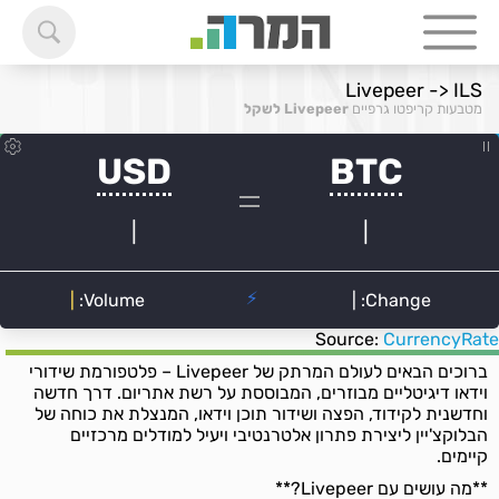
Livepeer -> ILS
מטבעות קריפטו גרפיים
Livepeer לשקל
Source:
CurrencyRate
ברוכים הבאים לעולם המרתק של Livepeer – פלטפורמת שידורי
וידאו דיגיטליים מבוזרים, המבוססת על רשת אתריום. דרך חדשה
וחדשנית לקידוד, הפצה ושידור תוכן וידאו, המנצלת את כוחה של
הבלוקצ'יין ליצירת פתרון אלטרנטיבי ויעיל למודלים מרכזיים
קיימים.
**מה עושים עם Livepeer?**