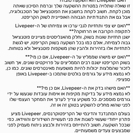
**האם Livepeer הוא השקעה טובה?**
זו שאלה שתלויה במטרות ההשקעה שלך וברמת הסיכון שאתה
מוכן לקחת. חשוב לקחת בחשבון את הפוטנציאל של הטכנולוגיה,
אבל גם את התנודתיות הגבוהה האופיינית לשוק הקריפטו.
**האם יש צפי ותחזיות לגבי ערכו או צמיחתו של ה-Livepeer
לתקופה הקרובה או הרחוקה?**
ישנן תחזיות שונות בשוק, וחלק מהאנליסטים מציינים פוטנציאל
גבוה לצמיחה, אולם כמו בכל השקעה בשוק הקריפטו, יש לגשת
לתחזיות אלו בזהירות ולהבין שהן משקפות פוטנציאל ולא בטוחות.
**האם יש מישהו שממליץ על ה-Livepeer, אם כן מי?**
בשוק הקריפטו ישנם רבים הממליצים על פרויקטים שונים, אך חשוב
לזכור שהמלצות יכולות להיות מושפעות מאינטרסים שונים. כמו כן,
לא נמצא מידע על גורמים בולטים שתמכו ב-Livepeer באופן
ספציפי.
**האם מישהו בדק את ה-Livepeer, אם כן מי?**
לא נמצא מידע על בדיקות מקיפות או אימות עובדות שנעשו על ידי
גורמים מוסמכים. כל משקיע צריך לערוך את המחקר העצמי שלו
לפני שהוא מחליט להשקיע בטוקן זה או זה.
בעולם המתנדנד והדינמי של הקריפטוקרנסים, Livepeer מציע
פתרון ייחודי שעשוי לשנות את פני תעשיית השידורים והווידאו. כפי
שבכל השקעה, חשוב להתייחס בזהירות ולבצע ניתוח מעמיק לפני
שמבצעים צעדים משמעותיים.