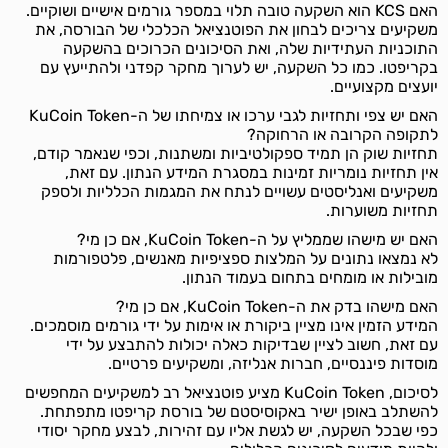
האם KCS הוא השקעה טובה תלוי במספר גורמים אישיים ושוקיים.
משקיעים צריכים לבחון את הפוטנציאל הכלכלי של הבורסה, את
התוכניות העתידיות שלה, ואת הסיכונים הכרוכים בהשקעה
בקריפטו. כמו כל השקעה, יש לערוך מחקר קפדני ולהתייעץ עם
יועצים מקצועיים.
האם יש צפי ותחזיות לגבי ערכו או צמיחתו של ה-KuCoin Token
לתקופה הקרובה או הרחוקה?
תחזיות שוק הן תמיד ספקולטיביות ומשתנות, וכפי שנאמר קודם,
אין תחזיות נומריות זמינות במסגרת המידע הנתון. עם זאת,
משקיעים ואנליסטים עשויים לנתח את המגמות הכלליות ולספק
תחזיות משוערות.
האם יש מישהו שממליץ על ה-KuCoin Token, אם כן מי?
לא נמצאו נתונים על המלצות ספציפיות מאנשים, פלטפורמות
מובילות או מומחים בתחום בעמוד הנתון.
האם מישהו בדק את ה-KuCoin Token, אם כן מי?
המידע הזמין אינו מציין ביקורת או אימות על ידי גורמים מוסמכים.
עם זאת, חשוב לציין שבדיקות כאלה יכולות להתבצע על ידי
מוסדות פיננסיים, חברות אנליזה, ומשקיעים פרטיים.
לסיכום, KuCoin Token מציע פוטנציאל רב למשקיעים המחפשים
להשתלב באופן ישיר באקוסיסטם של בורסת קריפטו מתפתחת.
כפי שבכל השקעה, יש לגשת אליו עם זהירות, לבצע מחקר יסודי