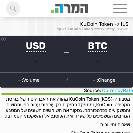
KuCoin Token -> ILS
מטבעות קריפטו גרפיים
KuCoin Token לשקל
Source:
CurrencyRate
מטבע ה-KuCoin Token (KCS) מהווה את האבן היסוד של בורסת
הקריפטו KuCoin, ומתפקד כתיק חובק עולמות עבור המשתמשים
והמשקיעים בפלטפורמה. נסקור את השימושים השונים של המטבע,
הגורמים המשפיעים על שערו, ואת הפוטנציאל ההשקעתי הטמון בו.
שאלות ותשובות