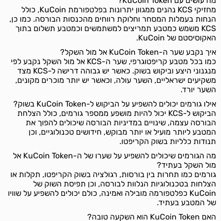
מה עושים עם KuCoin Token?
מחזיקי KCS נהנים ממגוון יתרונות בפלטפורמת KuCoin, כולל
הנחות בעמלות המסחר וחלוקת רווחים מהכנסות הבורסה. כמו כן,
KCS משמש כמטבע תמריצים למשתמשים וכמטבע תשלום בתוך
האקוסיסטם של KuCoin.
איך נקבע שער ה-KuCoin Token אל מול השקל?
כמו בכל מטבע קריפטוגרפי, שער ה-KCS אל מול השקל נקבע לפי
מנגנוני היצע וביקוש בשוק. כאשר יש גבוהה דרישה ל-KCS מצד
משקיעים ישראליים, השער עולה, וכאשר יש יותר מוכרים מקונים,
השער יורד.
אילו גורמים יכולים להשפיע על הביקוש ל-KuCoin Token בשוק?
הביקוש ל-KCS יכול להיות מושפע ממספר גורמים, כולל הצלחת
הבורסה עצמה, שינויים במדיניות הבורסה שיכולים להפוך את
המטבע ליותר מועיל או יותר מבוקש, חידושים טכנולוגיים, וכן
תנודות כלליות בשוק הקריפטו.
מה הגורמים שיכולים להשפיע על שערו של ה-KuCoin Token אל
מול השקל בעתיד?
גורמים כמו תחרות בין בורסות, רגולציה בשוק הקריפטו, תקלות או
הצלחות בטכנולוגיות הנלוות לבורסה, וכן תפיסת השוק של
KuCoin כפלטפורמה מובילה ואמינה, כולם יכולים להשפיע על שוויו
של המטבע בעתיד.
האם KuCoin Token הוא השקעה טובה?