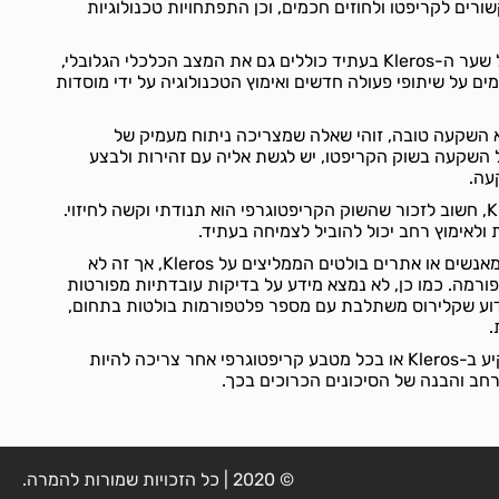
שורים לקריפטו ולחוזים חכמים, וכן התפתחויות טכנולוגיות
הגורמים שעשויים להשפיע על שער ה-Kleros בעתיד כוללים גם את המצב הכלכלי הגלובלי,
ים על שיתופי פעולה חדשים ואימוץ הטכנולוגיה על ידי מוסדות
השאלה האם Kleros הוא השקעה טובה, זוהי שאלה שמצריכה ניתוח מעמיק של
ל השקעה בשוק הקריפטו, יש לגשת אליה עם זהירות ולבצע
עה.
לגבי תחזיות לעתיד של Kleros, חשוב לזכור שהשוק הקריפטוגרפי הוא תנודתי וקשה לחיזוי.
ולאימוץ רחב יכול להוביל לצמיחה בעתיד.
לא נמצאו ציטוטים ספציפיים מאנשים או אתרים בולטים הממליצים על Kleros, אך זה לא
רמה. כמו כן, לא נמצא מידע על בדיקות עובדתיות מפורטות
דוע שקלירוס משתלבת עם מספר פלטפורמות בולטות בתחום,
.
בסופו של דבר, החלטה להשקיע ב-Kleros או בכל מטבע קריפטוגרפי אחר צריכה להיות
ב והבנה של הסיכונים הכרוכים בכך.
© 2020 | כל הזכויות שמורות להמרה.