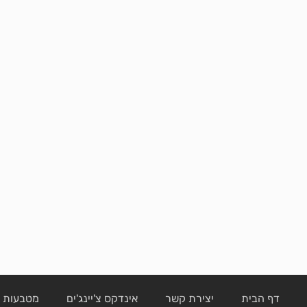
דף הבית
יצירת קשר
אינדקס צ'יינג'ים
מטבעות ק