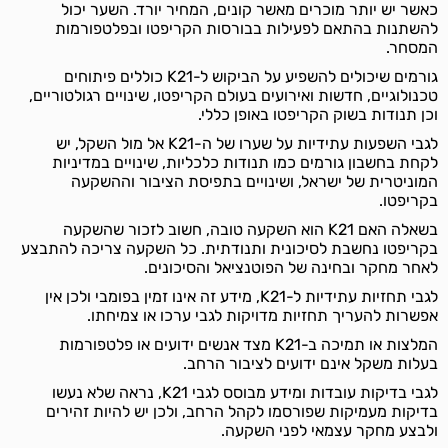
כאשר יש יותר מוכרים מאשר קונים, המחיר יורד. השער יכול
להשתנות בהתאם לפעילות בבורסות הקריפטו ובפלטפורמות
המסחר.
גורמים שיכולים להשפיע על הביקוש ל-K21 כוללים פיתוחים
טכנולוגיים, חדשות ואירועים בעולם הקריפטו, שינויים רגולטוריים,
וכן תנודות בשוק הקריפטו באופן כללי.
לגבי השפעות עתידיות על שערו של ה-K21 אל מול השקל, יש
לקחת בחשבון גורמים כמו תנודות כלכליות, שינויים במדיניות
המוניטרית של ישראל, ושינויים בתפיסת הציבור וההשקעה
בקריפטו.
בשאלה האם K21 הוא השקעה טובה, חשוב לזכור שהשקעה
בקריפטו נחשבת לסיכונית ותנודתית. כל השקעה צריכה להתבצע
לאחר מחקר ובחינה של הפוטנציאל והסיכונים.
לגבי תחזיות עתידיות ל-K21, מידע זה אינו זמין בפומבי ולכן אין
אפשרות להעריך תחזיות מדויקות לגבי ערכו או צמיחתו.
המלצות או תמיכה ב-K21 מצד אנשים ידועים או פלטפורמות
בעלות משקל אינם ידועים לציבור הרחב.
לגבי בדיקות עובדות ומידע מבוסס לגבי K21, נראה שלא נעשו
בדיקות מעמיקות שפורסמו לקהל הרחב, ולכן יש להיות זהירים
ולבצע מחקר עצמאי לפני השקעה.