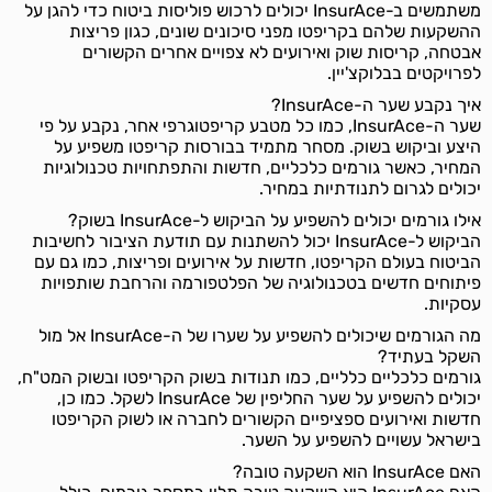
משתמשים ב-InsurAce יכולים לרכוש פוליסות ביטוח כדי להגן על
ההשקעות שלהם בקריפטו מפני סיכונים שונים, כגון פריצות
אבטחה, קריסות שוק ואירועים לא צפויים אחרים הקשורים
לפרויקטים בבלוקצ'יין.
איך נקבע שער ה-InsurAce?
שער ה-InsurAce, כמו כל מטבע קריפטוגרפי אחר, נקבע על פי
היצע וביקוש בשוק. מסחר מתמיד בבורסות קריפטו משפיע על
המחיר, כאשר גורמים כלכליים, חדשות והתפתחויות טכנולוגיות
יכולים לגרום לתנודתיות במחיר.
אילו גורמים יכולים להשפיע על הביקוש ל-InsurAce בשוק?
הביקוש ל-InsurAce יכול להשתנות עם תודעת הציבור לחשיבות
הביטוח בעולם הקריפטו, חדשות על אירועים ופריצות, כמו גם עם
פיתוחים חדשים בטכנולוגיה של הפלטפורמה והרחבת שותפויות
עסקיות.
מה הגורמים שיכולים להשפיע על שערו של ה-InsurAce אל מול
השקל בעתיד?
גורמים כלכליים כלליים, כמו תנודות בשוק הקריפטו ובשוק המט"ח,
יכולים להשפיע על שער החליפין של InsurAce לשקל. כמו כן,
חדשות ואירועים ספציפיים הקשורים לחברה או לשוק הקריפטו
בישראל עשויים להשפיע על השער.
האם InsurAce הוא השקעה טובה?