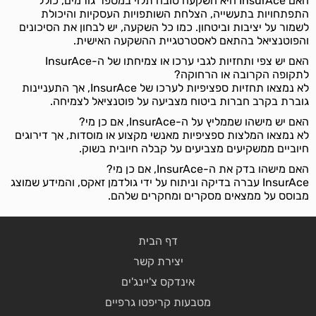
האם InsurAce היא השקעה טובה תלוי במספר גורמים, כולל
התפתחויות בתעשייה, הצלחת השותפויות העסקיות והיכולת
לשמור על יציבות וביטחון. כמו כל השקעה, יש לבחון את הסיכונים
והפוטנציאל בהתאם לאסטרטגיית ההשקעה האישית.
האם יש צפי ותחזיות לגבי ערכו או צמיחתו של ה-InsurAce
לתקופה הקרובה או הרחוקה?
לא נמצאו תחזיות ספציפיות לערכו של InsurAce, אך התעניינות
גוברת בקרב חברות ביטוח מצביעה על פוטנציאל לצמיחה.
האם יש מישהו שממליץ על ה-InsurAce, אם כן מי?
לא נמצאו המלצות ספציפיות מאנשי מקצוע או מוסדות, אך דירוגים
חיוביים ממשקיעים מצביעים על קבלה חיובית בשוק.
האם מישהו בדק את ה-InsurAce, אם כן מי?
InsurAce עברה בדיקה וניתוח על ידי גולדמן זאקס, והמידע שמוצג
מבוסס על ממצאים מסקרים ומחקרים שלהם.
דף הבית
יצירת קשר
אינדקס צ'יינג'ים
מטבעות קריפטו גרפיים