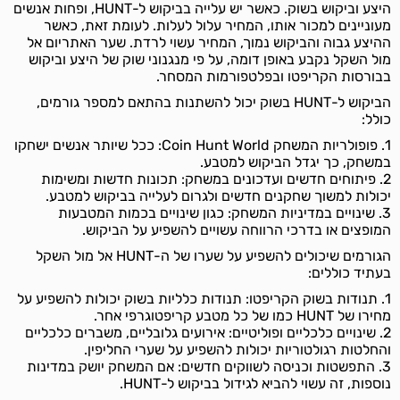
היצע וביקוש בשוק. כאשר יש עלייה בביקוש ל-HUNT, ופחות אנשים
מעוניינים למכור אותו, המחיר עלול לעלות. לעומת זאת, כאשר
ההיצע גבוה והביקוש נמוך, המחיר עשוי לרדת. שער האתריום אל
מול השקל נקבע באופן דומה, על פי מנגנוני שוק של היצע וביקוש
בבורסות הקריפטו ובפלטפורמות המסחר.
הביקוש ל-HUNT בשוק יכול להשתנות בהתאם למספר גורמים,
כולל:
1. פופולריות המשחק Coin Hunt World: ככל שיותר אנשים ישחקו
במשחק, כך יגדל הביקוש למטבע.
2. פיתוחים חדשים ועדכונים במשחק: תכונות חדשות ומשימות
יכולות למשוך שחקנים חדשים ולגרום לעלייה בביקוש למטבע.
3. שינויים במדיניות המשחק: כגון שינויים בכמות המטבעות
המופצים או בדרכי הרווחה עשויים להשפיע על הביקוש.
הגורמים שיכולים להשפיע על שערו של ה-HUNT אל מול השקל
בעתיד כוללים:
1. תנודות בשוק הקריפטו: תנודות כלליות בשוק יכולות להשפיע על
מחירו של HUNT כמו של כל מטבע קריפטוגרפי אחר.
2. שינויים כלכליים ופוליטיים: אירועים גלובליים, משברים כלכליים
והחלטות רגולטוריות יכולות להשפיע על שערי החליפין.
3. התפשטות וכניסה לשווקים חדשים: אם המשחק יושק במדינות
נוספות, זה עשוי להביא לגידול בביקוש ל-HUNT.