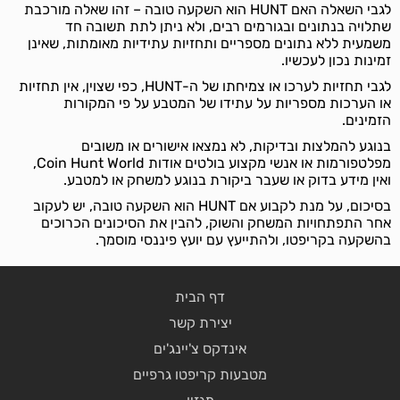
לגבי השאלה האם HUNT הוא השקעה טובה – זהו שאלה מורכבת
שתלויה בנתונים ובגורמים רבים, ולא ניתן לתת תשובה חד
משמעית ללא נתונים מספריים ותחזיות עתידיות מאומתות, שאינן
זמינות נכון לעכשיו.
לגבי תחזיות לערכו או צמיחתו של ה-HUNT, כפי שצוין, אין תחזיות
או הערכות מספריות על עתידו של המטבע על פי המקורות
הזמינים.
בנוגע להמלצות ובדיקות, לא נמצאו אישורים או משובים
מפלטפורמות או אנשי מקצוע בולטים אודות Coin Hunt World,
ואין מידע בדוק או שעבר ביקורת בנוגע למשחק או למטבע.
בסיכום, על מנת לקבוע אם HUNT הוא השקעה טובה, יש לעקוב
אחר התפתחויות המשחק והשוק, להבין את הסיכונים הכרוכים
בהשקעה בקריפטו, ולהתייעץ עם יועץ פיננסי מוסמך.
דף הבית
יצירת קשר
אינדקס צ'יינג'ים
מטבעות קריפטו גרפיים