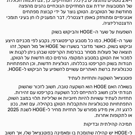
ו-2% נוספים מתפצלים בין כלל המחזיקים. כך, גם הכמות הכוללת
של המטבעות יורדת וגם המחזיקים הנוכחיים נהנים מהפצה
מחודשת של הטוקנים. הטוקן נוצר על ידי קבוצת מפתחים
אנונימיים ומתוחזק באופן דצנטרלי, דבר המעניק לו חן בעיני תומכי
הדצנטרליזציה.
השפעות על שער ה-HOGE והביקוש בשוק
שער ה-HOGE, כמו כל מטבע קריפטוגרפי, נקבע לפי מכניזם היצע
וביקוש בשוק. כאשר מדובר בשערו של HOGE אל מול השקל, זהו
תוצאה של פעולות מסחר בבורסות הקריפטו שבהן ניתן לקנות או
למכור את הטוקן במטבע המקומי. גורמים כמו חדשות על הטוקן,
תנודות בשוק הקריפטו בכללותו, רגולציות חדשות, וכן התפתחויות
טכנולוגיות ברשת האתריום עשויים להשפיע על הביקוש ל-HOGE.
פוטנציאל השקעה ותחזיות לעתיד
בשאלה האם HOGE הוא השקעה טובה, חשוב לזכור שהשוק
תנודתי ולכן חשוב להתייחס לכל השקעה בקריפטו עם זהירות.
תחזיות לעתיד עשויות להיות חיוביות או שליליות תלוי במצב השוק,
התפתחויות טכנולוגיות והתקבלות הטוקן בקהילה. עם זאת, נכון
לרגע זה, אין מידע מפורש על תחזיות מחיר ל-HOGE לשנת 2025
או לתקופות אחרות.
תמיכה קהילתית ובדיקות
ל-HOGE יש קהילה שתומכת בו ומאמינה בפוטנציאל שלו, אך חשוב