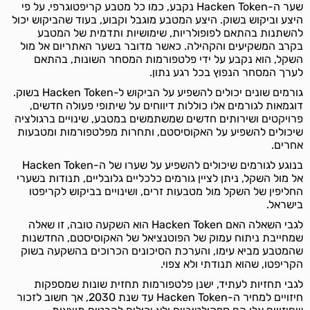
שער ה-Hacken Token נקבע, כמו כל מטבע קריפטוגרפי, על פי
היצע וביקוש בשוק. היצע המטבע מוגבל וקבוע, בעוד שהביקוש יכול
להשתנות בהתאם לפופולריות, שימושיות ותדמית של המטבע
בקרב המשקיעים והקהילה. כאשר מדובר בשער האתריום אל מול
השקל, הוא נקבע על ידי פלטפורמות המסחר השונות, בהתאם
לערך המסחר הנפוץ בכל רגע נתון.
גורמים שונים יכולים להשפיע על הביקוש ל-Hacken Token בשוק.
דוגמאות לגורמים אלו כוללות דיווחים על שיתופי פעולה חדשים,
פרויקטים ושירותים חדשים שמשתמשים במטבע, שינויים ברגולציה
שיכולים להשפיע על האקוסיסטם, ותחרות מפלטפורמות ומטבעות
אחרים.
בנוגע לגורמים שיכולים להשפיע על שערו של ה-Hacken Token
אל מול השקל, ניתן לציין גורמים כלכליים גלובליים, תנודות בשערי
החליפין של השקל מול מטבעות זרים, ושינויים בביקוש לקריפטו
בישראל.
לגבי השאלה האם Hacken Token הוא השקעה טובה, זו שאלה
שמחייבת ניתוח עמוק של הפוטנציאל של האקוסיסטם, החדשנות
שהמטבע מביא עימו, והערכת הסיכונים הכרוכים בהשקעה בשוק
הקריפטו, שהוא תנודתי ולא צפוי.
לגבי תחזיות לעתיד, ישנן פלטפורמות תחזית שונות שמספקות
חיזויים למחיר ה-Hacken Token עד שנת 2030, אך חשוב לזכור