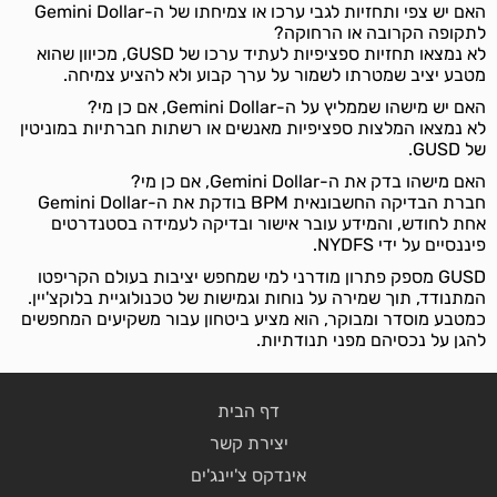
האם יש צפי ותחזיות לגבי ערכו או צמיחתו של ה-Gemini Dollar
לתקופה הקרובה או הרחוקה?
לא נמצאו תחזיות ספציפיות לעתיד ערכו של GUSD, מכיוון שהוא
מטבע יציב שמטרתו לשמור על ערך קבוע ולא להציע צמיחה.
האם יש מישהו שממליץ על ה-Gemini Dollar, אם כן מי?
לא נמצאו המלצות ספציפיות מאנשים או רשתות חברתיות במוניטין
של GUSD.
האם מישהו בדק את ה-Gemini Dollar, אם כן מי?
חברת הבדיקה החשבונאית BPM בודקת את ה-Gemini Dollar
אחת לחודש, והמידע עובר אישור ובדיקה לעמידה בסטנדרטים
פיננסיים על ידי NYDFS.
GUSD מספק פתרון מודרני למי שמחפש יציבות בעולם הקריפטו
המתנודד, תוך שמירה על נוחות וגמישות של טכנולוגיית בלוקצ'יין.
כמטבע מוסדר ומבוקר, הוא מציע ביטחון עבור משקיעים המחפשים
להגן על נכסיהם מפני תנודתיות.
דף הבית
יצירת קשר
אינדקס צ'יינג'ים