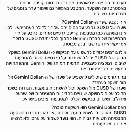
העברות כספים בינלאומיות, מסחר בבורסות קריפטו וכחלק
מאסטרטגיות השקעה. המטבע מאפשר גם שימור ערך בזמנים של
תנודתיות בשווקים.
איך נקבע שער ה-Gemini Dollar?
שערו של GUSD נקבע על בסיס יחס של 1:1 לדולר האמריקאי, ולכן
אינו משתנה כמו מטבעות קריפטוגרפיים אחרים. נקבע על ידי
התחייבות של חברת Gemini לתמוך בכל יחידת GUSD בדולר
אמריקאי אחד בחשבון בנק מבוטח.
אילו גורמים יכולים להשפיע על הביקוש ל-Gemini Dollar בשוק?
הביקוש ל-GUSD יכול להשתנות על פי נטיית השוק למטבעות
יציבים, רגולציה פיננסית, תדמית המותג של Gemini, והתפתחויות
בתעשייה הקריפטוגרפית.
מה הגורמים שיכולים להשפיע על שערו של ה-Gemini Dollar אל
מול השקל בעתיד?
שערו של GUSD מול השקל יכול להשתנות בעקבות תנודות בשער
הדולר אל מול השקל, שינויים במדיניות המוניטרית של ישראל
וארה"ב, ושינויים בביקוש הכללי למטבעות יציבים בישראל.
האם Gemini Dollar הוא השקעה טובה?
GUSD מהווה כלי לשמירת ערך ולסחר, אך לא בהכרח כהשקעה
המבטיחה תשואות גבוהות. הוא נועד לשמור על ערכו ולא להציע
צמיחה משמעותית.