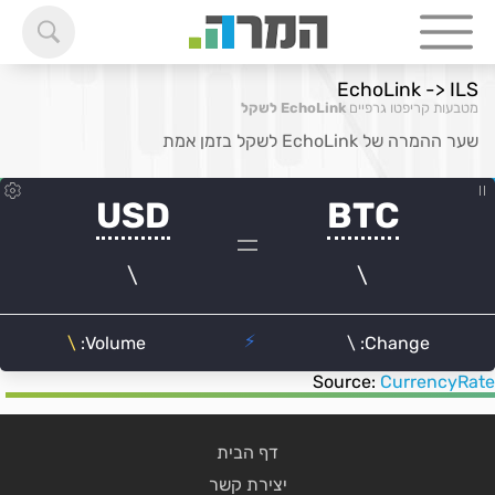
EchoLink -> ILS
מטבעות קריפטו גרפיים
EchoLink לשקל
שער ההמרה של EchoLink לשקל בזמן אמת
Source:
CurrencyRate
דף הבית
יצירת קשר