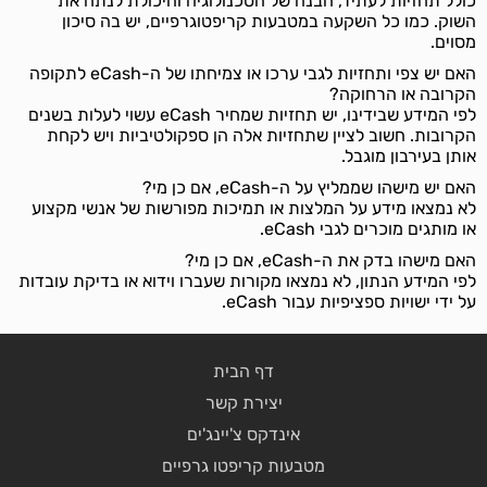
כולל תחזיות לעתיד, הבנה של הטכנולוגיה והיכולת לנתח את
השוק. כמו כל השקעה במטבעות קריפטוגרפיים, יש בה סיכון
מסוים.
האם יש צפי ותחזיות לגבי ערכו או צמיחתו של ה-eCash לתקופה
הקרובה או הרחוקה?
לפי המידע שבידינו, יש תחזיות שמחיר eCash עשוי לעלות בשנים
הקרובות. חשוב לציין שתחזיות אלה הן ספקולטיביות ויש לקחת
אותן בעירבון מוגבל.
האם יש מישהו שממליץ על ה-eCash, אם כן מי?
לא נמצאו מידע על המלצות או תמיכות מפורשות של אנשי מקצוע
או מותגים מוכרים לגבי eCash.
האם מישהו בדק את ה-eCash, אם כן מי?
לפי המידע הנתון, לא נמצאו מקורות שעברו וידוא או בדיקת עובדות
על ידי ישויות ספציפיות עבור eCash.
דף הבית
יצירת קשר
אינדקס צ'יינג'ים
מטבעות קריפטו גרפיים