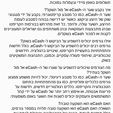
תשלומים באופן מיידי ובעמלות נמוכות.
איך נקבע שער ה-eCash אל מול השקל?
שער ה-eCash, כמו כל מטבע קריפטוגרפי, נקבע על ידי מנגנוני
שוק של היצע וביקוש. כאשר יש דרישה גבוהה למטבע לעומת
ההיצע, השער עולה, ולהפך. כל זאת מתרחש בבורסות הקריפטו
שבהן מתבצעות העסקאות ובהן משתתפים גם ישראלים המעוניינים
לקנות או למכור eCash בשקלים.
אילו גורמים יכולים להשפיע על הביקוש ל-eCash בשוק?
גורמים רבים יכולים להשפיע על הביקוש ל-eCash, כולל חדשות
והתפתחויות בתעשיית הקריפטו, שינויים ברגולציה, חידושים
טכנולוגיים, שיתופי פעולה עסקיים, וכמובן, התנהגות המשקיעים
בשוק.
מה הגורמים שיכולים להשפיע על שערו של ה-eCash אל מול
השקל בעתיד?
שער ה-eCash, כמו כל מטבע דיגיטלי, יכול להיות מושפע ממגוון
גורמים כלכליים ופוליטיים, כמו גם מהתפתחויות בתחום
הטכנולוגיה והקריפטו. כללים רגולטוריים חדשים, חדשות על
פריצות אבטחה, או אימוץ רחב יותר של eCash על ידי קהל
המשתמשים והעסקים יכולים לשנות את השער באופן משמעותי.
האם eCash הוא השקעה טובה?
השאלה האם eCash הוא השקעה טובה תלויה במספר גורמים,