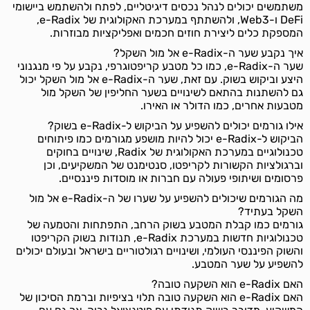
משתמשים יכולים לנהל נכסים דיגיטליים, לפתח ולהשתמש ביישומי
DeFi ו-Web3, ולהשתתף במערכת האקולוגית של e-Radix,
המספקת כלים ליצירת חוזים חכמים ואפליקציות מבוזרות.
איך נקבע שער ה-e-Radix אל מול השקל?
שער ה-e-Radix, כמו כל מטבע קריפטוגרפי, נקבע על פי מנגנוני
היצע וביקוש בשוק. עם זאת, שער ה-e-Radix אל מול השקל יכול
גם להשתנות בהתאם לשינויים בשער החליפין של השקל מול
מטבעות אחרים, כמו הדולר או האירו.
אילו גורמים יכולים להשפיע על הביקוש ל-e-Radix בשוק?
הביקוש ל-e-Radix יכול להיות מושפע מגורמים כמו פיתוחים
טכנולוגיים במערכת האקולוגית של Radix, שינויים בחוקים
וברגולציות הקשורות לקריפטו, סנטימנט של המשקיעים, וכן
פרסומים ושיתופי פעולה עם חברות או מוסדות פיננסיים.
מה הגורמים שיכולים להשפיע על שערו של ה-e-Radix אל מול
השקל בעתיד?
גורמים כמו קבלת המטבע בשוק הרחב, התפתחות והטמעה של
טכנולוגיות חדשות במערכת e-Radix, תנודות בשוק הקריפטו
והשוק הפיננסי העולמי, ושינויים רגולטוריים בישראל ובעולם יכולים
להשפיע על שער המטבע.
האם e-Radix הוא השקעה טובה?
האם e-Radix הוא השקעה טובה תלוי בציפיות וברמת הסיכון של