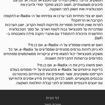
המשקיע. מדובר בשוק תנודתי עם פוטנציאל גבוה, אך גם עם
סיכונים משמעותיים. חשוב לבצע מחקר יסודי ולהבין את
הטכנולוגיה ואת השוק לפני השקעה.
האם יש צפי ותחזיות לגבי ערכו או צמיחתו של ה-e-Radix לתקופה
הקרובה או הרחוקה?
למרות שאין תחזיות מספריות מדויקות לטווח הקרוב, ישנן הערכות
שמדברות על פוטנציאל גבוה לטווח הארוך, על סמך הטכנולוגיה
החדשנית והיכולת להתמודד עם אתגרי הקנה מידה והאבטחה ב-
DeFi.
האם יש מישהו שממליץ על ה-e-Radix, אם כן מי?
לא ניתן לזהות גורמים ספציפיים שממליצים על e-Radix, אך כל
משקיע פוטנציאלי יכול למצוא מידע וביקורות ממשתמשים ומפתחים
בפורומים וברשתות החברתיות השונות.
האם מישהו בדק את ה-e-Radix, אם כן מי?
בדיקות וניתוחים של e-Radix מתבצעים על ידי מומחים בעולם
הקריפטו ומשקיעים, אשר משתפים את תובנותיהם באינטרנט
ובכנסים מקצועיים. חשוב לבדוק מקורות מידע אמינים ולהתייעץ
עם יועצים פיננסיים מוסמכים לפני קבלת החלטות השקעה.
דף הבית
יצירת קשר