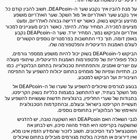
על מנת להבין איך נקבע שער ה-DEAPcoin, חשוב להבין קודם כל
איך נקבע שער האת'ריום אל מול השקל. שער האת'ריום מושפע
מהיצע וביקוש בשוק. כאשר יש דרישה גבוהה לאת'ריום, ומעט
מציעים למכירה, המחיר עולה. להיפך, כאשר רבים מעוניינים למכור
את'ריום והביקוש נמוך, המחיר יורד. שער ה-DEAPcoin נקבע
באופן דומה, תוך כדי התחשבות בפרמטרים נוספים הקשורים
לעולם האמנות הדיגיטלית והפלטפורמה שלו.
הביקוש ל-DEAPcoin בשוק יכול להיות מושפע ממספר גורמים,
כולל פופולריות של פלטפורמות האמנות הדיגיטלית, שיתופי פעולה
עם יוצרים ואמנים, והתפתחויות טכנולוגיות בתחום הבלוקצ'יין. כמו
כן, תחזיות וצפיות של מומחים בתחום יכולות להשפיע על התפיסה
הציבורית ועל הביקוש למטבע.
בנוגע לגורמים שיכולים להשפיע על שערו של ה-DEAPcoin אל
מול השקל בעתיד, יש להתחשב במגמות כלליות בשוק הקריפטו,
בתנודות של שערי החליפין, ברגולציות חדשות שעשויות להשפיע על
תעשיית הקריפטו בישראל ובעולם, ובהתקדמות הטכנולוגית
והאימוץ של הבלוקצ'יין בתחומים נוספים.
לגבי השאלה האם DEAPcoin הוא השקעה טובה, יש להדגיש
שהשקעה בקריפטו היא תמיד מהווה סיכון, ויש לבחון את
הפוטנציאל לצד הסיכונים. חשוב לזכור שהמידע הזמין אינו מלא,
ואין דירוגים או תמיכה בולטת מגורמים מובילים בתחום שיכולים