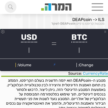
DEAPcoin -> ILS
מטבעות קריפטו גרפיים
DEAPcoin לשקל
Source:
CurrencyRate
מטבע ה-DEAPcoin הוא יזמה חדשנית בעולם הקריפטו, הממזג
בין תחום האמנות הדיגיטלית והיצירה לבין טכנולוגיית הבלוקצ'יין.
באמצעות המטבע הדיגיטלי הזה, ניתן ליצור, לרכוש ולסחור
בנכסים דיגיטליים, תוך שימוש בפלטפורמה המבוססת על
הבלוקצ'יין של את'ריום. המטבע נועד לשנות את פני תעשיית
הבידור והאמנות הדיגיטלית, ולהפוך את האינטראקציה עם נכסים
דיגיטליים לפשוטה ונגישה יותר.