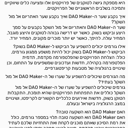
היא מספקת גישה לטוקנים של פרויקטים אלו ומציעה כלים שיווקיים
ותמיכה בשלבים הראשוניים של הפרויקטים.
איך נקבע שער ה-DAO Maker ואיך נקבע שער האתריום אל מול
השקל?
שער ה-DAO Maker והאתריום אל מול השקל נקבעים על סמך
היצע וביקוש בשוק. כאשר יש דרישה גבוהה לטוקנים והיצע מוגבל,
המחיר עולה. להיפך, כאשר יש יותר מוכרים מקונים, המחיר יורד.
אילו גורמים יכולים להשפיע על הביקוש ל-DAO Maker בשוק?
הביקוש ל-DAO Maker בשוק יכול להיות מושפע ממגוון גורמים,
כולל: הצלחת הפרויקטים שהפלטפורמה מקדמת, תדמית
הפלטפורמה בקהילה, חדשות ועדכונים שמשפיעים על התחום, וכן
שינויים ברגולציה של מטבעות קריפטוגרפיים.
מה הגורמים שיכולים להשפיע על שערו של ה-DAO Maker אל מול
השקל בעתיד?
גורמים שיכולים להשפיע על שערו של ה-DAO Maker אל מול
השקל כוללים את התפתחות הפרויקטים שהיא תומכת, התקבלות
הטוקן בשוק, חדשות ואירועים כלכליים הקשורים לקריפטו, ושינויים
במצב הרגולציה בישראל ובעולם.
האם DAO Maker הוא השקעה טובה?
האם DAO Maker הוא השקעה טובה תלוי במספר גורמים, כולל
את רמת הסיכון שאתם מוכנים לקחת ואת התחזיות שלכם לעתיד