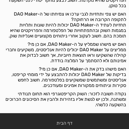
הפרויקטים שהיא מקדמת. חשוב לבצע מחקר יסודי לפני השקעה
בכל טוקן.
האם יש צפי ותחזיות לגבי ערכו או צמיחתו של ה-DAO Maker
לתקופה הקרובה או הרחוקה?
תחזיות לעתיד ה-DAO Maker יכולות להיות שונות ותלויות
במגמות השוק ובהתפתחויות של הפלטפורמה והפרויקטים שהיא
תומכת בהם. חשוב לעקוב אחרי ניתוחים מקצועיים ואנליזות שוק.
האם יש מישהו שממליץ על ה-DAO Maker, אם כן מי?
ממליצים על DAO Maker יכולים להיות אנליסטים, משקיעים וחברי
קהילה שהשקיעו וראו תוצאות חיוביות, אך חשוב לבדוק את
אמינותם ולא להסתמך על המלצה בודדת.
האם מישהו בדק את ה-DAO Maker, אם כן מי?
בדיקות של DAO Maker יכולות להתבצע על ידי מומחי קריפטו,
אנליסטים ומשתמשים שמשקיעים בפלטפורמה. חשוב לחפש
סקירות וניתוחים ממקורות אמינים ומעודכנים.
נקודה חשובה לזכור: השוק הקריפטוגרפי הוא תחום תנודתי
ומשתנה, ולכן יש לגשת אליו בזהירות ולהבין את הסיכונים הכרוכים
בהשקעה כלשהי.
דף הבית