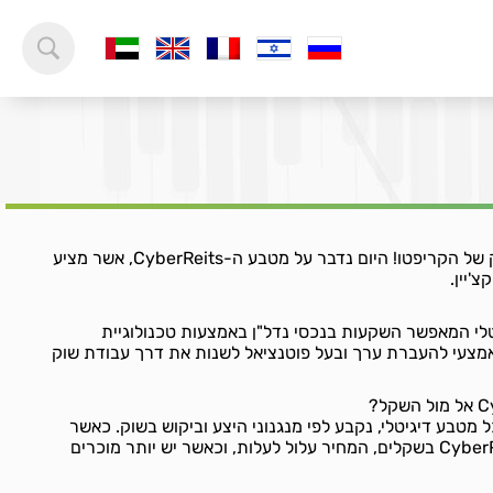
ברוכים הבאים לעולם המרתק של הקריפטו! היום נדבר על מטבע ה-CyberReits, אשר מציע
'יין.
בע דיגיטלי המאפשר השקעות בנכסי נדל"ן באמצעות טכנולוגיית
מצעי להעברת ערך ובעל פוטנציאל לשנות את דרך עבודת שוק
CyberReits, כמו כל מטבע דיגיטלי, נקבע לפי מנגנוני היצע וביקוש בשוק. כאשר
יש ביקוש גבוה לרכישת CyberReits בשקלים, המחיר עלול לעלות, וכאשר יש יותר מוכרים