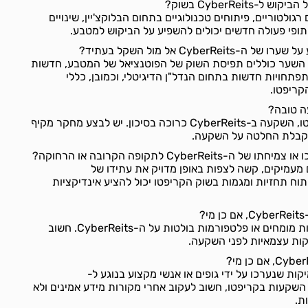
CyberReits בשוק?
רגולטוריים, פיתוחים טכנולוגיים בתחום הבלוקצ'יין, שינויים
תופי פעולה חדשים יכולים להשפיע על הביקוש למטבע.
Cyber אל מול השקל בעתיד?
 השער כוללים תפיסת השוק של הפוטנציאל של המטבע, חדשות
פתחויות חדשות בתחום הנדל"ן הדיגיטלי, וכמובן, כללי
קריפטו.
כמו כל השקעה בשוק הקריפטו, השקעה ב-CyberReits כרוכה בסיכון. יש לבצע מחקר מקיף
י קבלת החלטה על השקעה.
CyberR לתקופה הקרובה או הרחוקה?
 מעמיקים, קשה לצפות באופן מדויק את עתידו של
ם זאת, ניתוח תחזיות ומגמות בשוק הקריפטו יכול להציע אינדיקציות
?
לא נמצאו איזכורים של המלצות מומחים או פלטפורמות בולטות על ה-CyberReits. חשוב
קות עצמאיות לפני השקעה.
יקות שנערכו על ידי גופים או אנשי מקצוע בנוגע ל-
 מבצעים השקעות בקריפטו, חשוב לעקוב אחרי מקורות מידע אמינים ולא
ת.