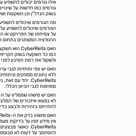
אילו גורמים יכולים להשפיע על הביקוש ל-
גורמים כמו חדשות על שינויים 
בשוק הנדל"ן וכן השקעות ושי
מה הגורמים שיכולים להשפיע על שערו של ה-Reits
הגורמים שיכולים להשפיע על
על צמיחתו של הפרויקט או הת
הרגולציה המשתנים בתחום ה
האם CyberReits הוא השקעה טובה?
ולשקול את רמת הסיכון לפנ
האם יש צפי ותחזיות לגבי ערכו או צמיחתו של ה-eits
ללא נתונים מספקים וניתוחים
CyberReits. יחד ע
מסוימות לגבי הכיוון הכללי.
האם יש מישהו שממליץ על ה-CyberReits, אם כן מי
להתייחס בזהירות ולבצע בדי
האם מישהו בדק את ה-CyberReits, אם כן מי?
אין מידע זמין על בדיקות מעמ
CyberReits. כאשר
להסתמך על דעות לא מבוססו