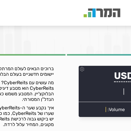
יישומים חדשניים בעולם הבלוקצ
מה עושים עם CyberReits?
CyberReits הוא מט
הבלוקצ'יין. המטבע משמש כא
הנדל"ן המסורתי.
איך נקבע שער ה-CyberReits אל מול השקל?
שערו של 
מקונים, המחיר עלול לרדת.