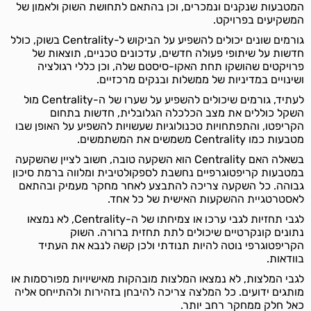
המטבעות שנקנים ונמכרים, וכן בהתאם לתחושת השוק ולאמון של
המשקיעים בפרויקט.
גורמים שונים יכולים להשפיע על הביקוש ל-Centrality בשוק, כולל
חדשות על שיתופי פעולה חדשים, עדכונים טכניים, תוצאות של
פרויקטים שהושקו תחת האקו-סיסטם שלה, וכן כללי רגולציה
ושינויים במדיניות של ממשלות ובנקים מרכזיים.
לעתיד, גורמים שיכולים להשפיע על שערו של ה-Centrality מול
השקל כוללים את מצב הכלכלה הגלובלית, חדשות בתחום
הקריפטו, והתפתחויות טכנולוגיות שעשויות להשפיע על האופן שבו
מטבעות כמו Centrality משמשים את המשתמשים.
בשאלה האם Centrality הוא השקעה טובה, חשוב לציין שהשקעה
במטבעות קריפטוגרפיים נחשבת לספקולטיבית ומלווה ברמת סיכון
גבוהה. כל השקעה צריכה להתבצע לאחר מחקר מעמיק ובהתאם
לאסטרטגיית ההשקעות האישית של כל אחד.
לגבי תחזיות לגבי ערכו או צמיחתו של ה-Centrality, לא נמצאו
נתונים קונקרטיים שיכולים לתת תחזית ברורה. השוק
הקריפטוגרפי נוטה להיות תנודתי ולכן קשה לנבא את העתיד
בוודאות.
לגבי המלצות, לא נמצאו המלצות מובהקות מאישיויות מפורסמות או
מותגים ידועים. כל המלצה צריכה להיבחן בזהירות ולהתייחס אליה
כאל חלק ממחקר רחב יותר.