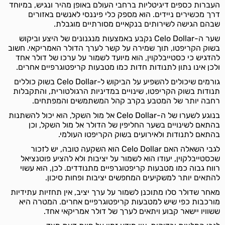
העברות כספים דיגיטליות ברחבי העולם באופן מהיר ונגיש, במיוחד
דרך מכשירים ניידים. הוא מספק כלי פיננסי לאנשים באזורים
שבהם הגישה לשירותים בנקאיים מסורתיים מוגבלת.
שער ה-Celo Dollar נקבע באמצעות מנגנונים של היצע וביקוש
בשוק הקריפטו, תוך שמירה על קשר לערך הדולר האמריקאי. חשוב
להדגיש כי כסטייבלקוין, הוא מיועד לשמור על ערכו של דולר אחד
ולכן אינו נתון לתנודות חדות כמו מטבעות קריפטוגרפיים אחרים.
גורמים שיכולים להשפיע על הביקוש ל-Celo Dollar בשוק כוללים
תנודות בשוק הקריפטו, שינויים במדיניות הרגולטורית, והתקבלות
רחבה יותר של המטבע בקרב קהל המשתמשים והמפתחים.
בנוגע לשערו של ה-Celo Dollar אל מול השקל, הוא יכול להשתנות
בהתאם לשינויים בשער החליפין של הדולר אל מול השקל, וכן
בהתאם לתנודות ולאירועים בשוק הקריפטו העולמי.
לגבי השאלה האם Celo Dollar הוא השקעה טובה, יש לזכור
שכסטייבלקוין, יעודו הוא לשמור על יציבות ולא להציע פוטנציאל
רווח גבוה כמו מטבעות קריפטוגרפיים מתנודדים. לכן, הוא עשוי
להתאים יותר למשקיעים המחפשים יציבות ופחות סיכון.
מאחר שדולר סלו מתוכנן לשמור על ערך יציב, אין תחזיות עתידיות
מורכבות כפי שיש למטבעות קריפטוגרפיים אחרים. המטרה היא
ששוויו יישאר קבוע ויתאים לערך של דולר אמריקאי אחד.