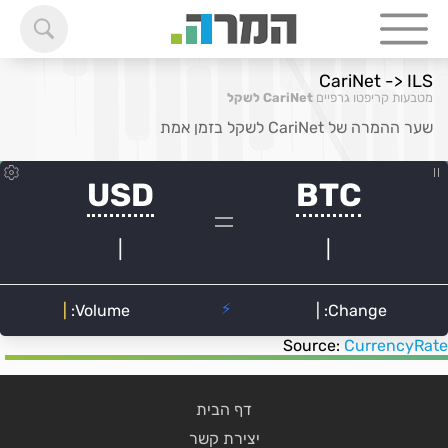
CariNet -> ILS
מטבעות קריפטו גרפיים
CariNet לשקל
שער ההמרה של CariNet לשקל בזמן אמת
Source:
CurrencyRate
דף הבית
יצירת קשר