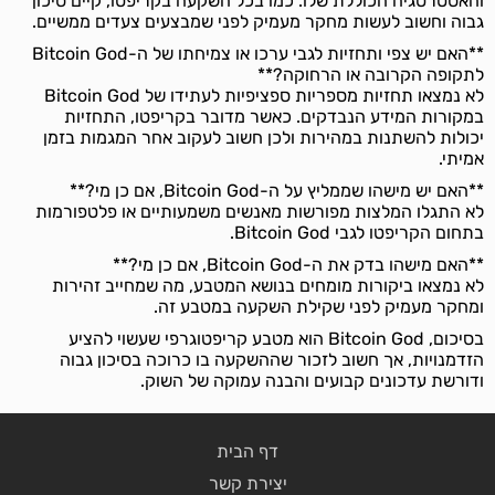
והאסטרטגיה הכוללת שלו. כמו בכל השקעה בקריפטו, קיים סיכון
גבוה וחשוב לעשות מחקר מעמיק לפני שמבצעים צעדים ממשיים.
**האם יש צפי ותחזיות לגבי ערכו או צמיחתו של ה-Bitcoin God
לתקופה הקרובה או הרחוקה?**
לא נמצאו תחזיות מספריות ספציפיות לעתידו של Bitcoin God
במקורות המידע הנבדקים. כאשר מדובר בקריפטו, התחזיות
יכולות להשתנות במהירות ולכן חשוב לעקוב אחר המגמות בזמן
אמיתי.
**האם יש מישהו שממליץ על ה-Bitcoin God, אם כן מי?**
לא התגלו המלצות מפורשות מאנשים משמעותיים או פלטפורמות
בתחום הקריפטו לגבי Bitcoin God.
**האם מישהו בדק את ה-Bitcoin God, אם כן מי?**
לא נמצאו ביקורות מומחים בנושא המטבע, מה שמחייב זהירות
ומחקר מעמיק לפני שקילת השקעה במטבע זה.
בסיכום, Bitcoin God הוא מטבע קריפטוגרפי שעשוי להציע
הזדמנויות, אך חשוב לזכור שההשקעה בו כרוכה בסיכון גבוה
ודורשת עדכונים קבועים והבנה עמוקה של השוק.
דף הבית
יצירת קשר