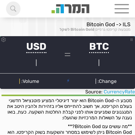
Bitcoin God -> ILS
מטבעות קריפטו גרפיים
Bitcoin Gold לשקל
Source:
CurrencyRate
מטבע ה-Bitcoin God הוא יצור דיגיטלי המציע פוטנציאל חדשני
בעולם הקריפטו, אך חשוב להתייחס אליו בזהירות ולהבין היטב את
המנגנונים שמניעים אותו לפני קבלת החלטות השקעה. כעת, בואו
נענה על השאלות המרכזיות שהועלו:
**מה עושים עם Bitcoin God?**
Bitcoin God ניתן לשימוש במסחר והשקעות בשוק הקריפטו. הוא