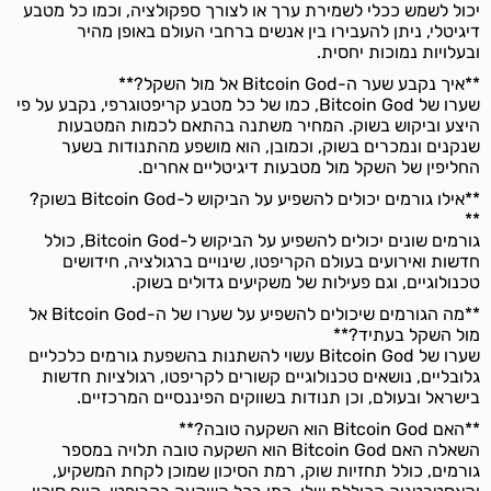
יכול לשמש ככלי לשמירת ערך או לצורך ספקולציה, וכמו כל מטבע
דיגיטלי, ניתן להעבירו בין אנשים ברחבי העולם באופן מהיר
ובעלויות נמוכות יחסית.
**איך נקבע שער ה-Bitcoin God אל מול השקל?**
שערו של Bitcoin God, כמו של כל מטבע קריפטוגרפי, נקבע על פי
היצע וביקוש בשוק. המחיר משתנה בהתאם לכמות המטבעות
שנקנים ונמכרים בשוק, וכמובן, הוא מושפע מהתנודות בשער
החליפין של השקל מול מטבעות דיגיטליים אחרים.
**אילו גורמים יכולים להשפיע על הביקוש ל-Bitcoin God בשוק?
**
גורמים שונים יכולים להשפיע על הביקוש ל-Bitcoin God, כולל
חדשות ואירועים בעולם הקריפטו, שינויים ברגולציה, חידושים
טכנולוגיים, וגם פעילות של משקיעים גדולים בשוק.
**מה הגורמים שיכולים להשפיע על שערו של ה-Bitcoin God אל
מול השקל בעתיד?**
שערו של Bitcoin God עשוי להשתנות בהשפעת גורמים כלכליים
גלובליים, נושאים טכנולוגיים קשורים לקריפטו, רגולציות חדשות
בישראל ובעולם, וכן תנודות בשווקים הפיננסיים המרכזיים.
**האם Bitcoin God הוא השקעה טובה?**
השאלה האם Bitcoin God הוא השקעה טובה תלויה במספר
גורמים, כולל תחזיות שוק, רמת הסיכון שמוכן לקחת המשקיע,