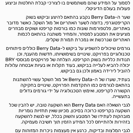
לסמוך על המידע שהם משתמשים בו לצורכי קבלת החלטות וביצוע
פעולות בעולם הדיגיטלי.
שער ה-Berry Data נקבע בהתאם להיצע וביקוש בשוק
הקריפטוגרפי, בדומה לשער האתריום אל מול השקל. כאשר מדובר
באתריום, פלטפורמות שונות כמו בורסות קריפטו ושוקים מבוזרים
מציעים את המטבע למסחר, והמחיר משתנה בהתאם לכמות
האתריום שנרכשת או נמכרת תמורת שקלים.
גורמים שיכולים להשפיע על ביקוש ל-Berry Data כוללים פיתוחים
טכנולוגיים בפרויקט, שינויים בשימושיותו, חדשות מהענף, וכן
תנודות כלליות בשוק הקריפטו. הצלחה של פרויקטים מבוססי BRY
יכולה להביא לעלייה בביקוש, בעוד תקלות או בעיות אבטחה עלולות
להוביל לירידה באמון ולכן גם בביקוש.
בעתיד, שערו של ה-Berry Data אל מול השקל עשוי להשתנות
בהתאם לגורמים כמו התקדמות הפרויקט, שינויים בחקיקה
הקשורה לקריפטו, ואימוץ הטכנולוגיה על ידי גורמים גדולים
בתעשייה.
לגבי השאלה האם Berry Data הוא השקעה טובה, יש להבין שכל
השקעה בקריפטו כרוכה בסיכון. מכיוון שאין תחזיות נומריות
מובהקות לעתידו של המטבע והשוק בכלל, יש לגשת להשקעה
בזהירות ולהתייחס לכל המידע הזמין תוך חשיבה מעמיקה.
לגבי המלצות ובדיקות, כרגע אין מעצמות ניכרות המזוהות עם